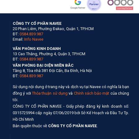
CÔNG TY CỔ PHẦN NAVEE
20 Phan Liêm, Phường Đakao, Quận 1, TP.HCM
ĐT:
0584.839.987
Email:
Info Navee
VĂN PHÒNG KINH DOANH
13 Cao Thắng, Phường 4, Quận 3, TP.HCM
ĐT:
0584.839.987
VĂN PHÒNG ĐẠI DIỆN MIỀN BẮC
Tầng 8, Tòa nhà 381 Đội Cấn, Ba Đình, Hà Nội
ĐT:
0584.839.987
Sử dụng nội dung ở trang này và dịch vụ tại Navee có nghĩa là bạn
đồng ý với
Thỏa thuận sử dụng
và
Chính sách bảo mật
của chúng
tôi.
CÔNG TY CỔ PHẦN NAVEE - Giấy phép đăng ký kinh doanh số:
0315725994 cấp ngày 07/06/2019 bởi Sở Kế Hoạch và Đầu Tư Tp.
Hồ Chí Minh
Bản quyền thuộc về
CÔNG TY CỔ PHẦN NAVEE
.