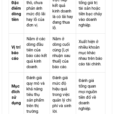
Đặc
thô, chưa
tổng giá trị
kết quả
điểm
phản ánh
tài sản hoặc
kinh doanh
dòng
mức độ lãi
tiền bạc chảy
là có lãi hay
tiền
hay lỗ của
vào doanh
đang thua
đơn vị.
nghiệp.
lỗ.
Nằm ở các
Nằm ở
Xuất hiện ở
dòng đầu
dòng cuối
Vị trí
nhiều khoản
tiên của
cùng (Lợi
báo
mục khác
báo cáo kết
nhuận sau
cáo
nhau trên báo
quả kinh
thuế) của
cáo tài chính.
doanh.
báo cáo.
Đánh giá
Đánh giá
Đánh giá
quy mô và
mức độ
Mục
tổng quan
khả năng
hiệu quả
đích
mọi nguồn
tiêu thụ
trong việc
sử
tiền đổ về
sản phẩm
quản lý chi
dụng
doanh
trên thị
phí và sinh
nghiệp.
trường.
lời.