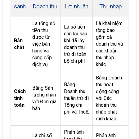
sánh
Doanh thu
Lợi nhuận
Thu nhập
Là tổng số
Là khái niệm
Là số tiền
tiền thu
rộng bao
còn lại sau
được từ
gồm cả
Bản
khi đã lấy
việc bán
doanh thu và
chất
doanh thu
hàng và
các khoản
trừ đi toàn
cung cấp
thu nhập
bộ chi phí.
dịch vụ.
khác.
Bằng Doanh
Bằng
thu hoạt
Bằng Sản
Cách
Doanh thu
động cộng
lượng nhân
tính
thuần trừ đi
với Các
với Đơn giá
toán
Tổng chi
khoản thu
bán.
phí và Thuế.
nhập phát
sinh khác.
Phản ánh
Là chỉ số
Phản ánh
trực tiếp