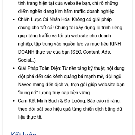
tình trạng hiện tại của website bạn, chỉ rõ những
t
điểm nghẽn đang kìm hãm traffic doanh nghiệp.
i
Chiến Lược Cá Nhân Hóa: Không có giải pháp
v
chung cho tất cả! Chúng tôi xây dựng lộ trình riêng
e
giúp tăng traffic và tối ưu website cho doanh
:
nghiệp, tập trung vào nguồn lực và mục tiêu KINH
DOANH thực sự của bạn (SEO, Content, Ads,
Social…).
Giải Pháp Toàn Diện: Từ nền tảng kỹ thuật, nội dung
đột phá đến các kênh quảng bá mạnh mẽ, đội ngũ
Navee mang đến dịch vụ trọn gói giúp website bạn
“bùng nổ” lượng truy cập bền vững.
Cam Kết Minh Bạch & Đo Lường: Báo cáo rõ ràng,
theo dõi sát sao hiệu quả từng chiến dịch bằng dữ
liệu thực tế.