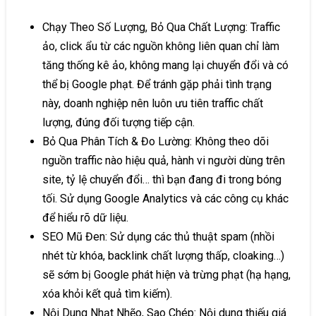
Chạy Theo Số Lượng, Bỏ Qua Chất Lượng: Traffic
ảo, click ẩu từ các nguồn không liên quan chỉ làm
tăng thống kê ảo, không mang lại chuyển đổi và có
thể bị Google phạt. Để tránh gặp phải tình trạng
này, doanh nghiệp nên luôn ưu tiên traffic chất
lượng, đúng đối tượng tiếp cận.
Bỏ Qua Phân Tích & Đo Lường: Không theo dõi
nguồn traffic nào hiệu quả, hành vi người dùng trên
site, tỷ lệ chuyển đổi… thì bạn đang đi trong bóng
tối. Sử dụng Google Analytics và các công cụ khác
để hiểu rõ dữ liệu.
SEO Mũ Đen: Sử dụng các thủ thuật spam (nhồi
nhét từ khóa, backlink chất lượng thấp, cloaking…)
sẽ sớm bị Google phát hiện và trừng phạt (hạ hạng,
xóa khỏi kết quả tìm kiếm).
Nội Dung Nhạt Nhẽo, Sao Chép: Nội dung thiếu giá