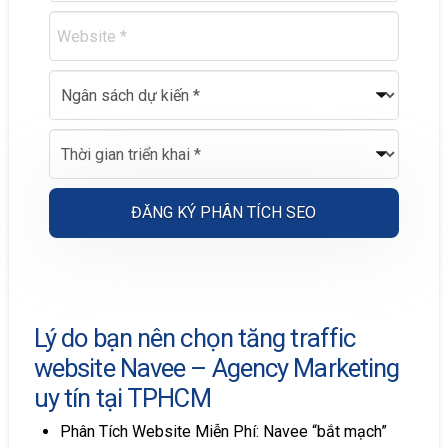
A
l
Lý do bạn nên chọn tăng traffic
t
website Navee – Agency Marketing
e
r
uy tín tại TPHCM
n
Phân Tích Website Miễn Phí: Navee “bắt mạch”
a