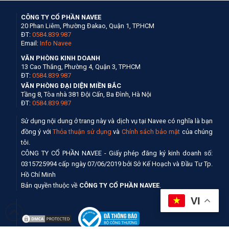
CÔNG TY CỔ PHẦN NAVEE
20 Phan Liêm, Phường Đakao, Quận 1, TP.HCM
ĐT:
0584.839.987
Email:
Info Navee
VĂN PHÒNG KINH DOANH
13 Cao Thắng, Phường 4, Quận 3, TP.HCM
ĐT:
0584.839.987
VĂN PHÒNG ĐẠI DIỆN MIỀN BẮC
Tầng 8, Tòa nhà 381 Đội Cấn, Ba Đình, Hà Nội
ĐT:
0584.839.987
Sử dụng nội dung ở trang này và dịch vụ tại Navee có nghĩa là bạn
đồng ý với
Thỏa thuận sử dụng
và
Chính sách bảo mật
của chúng
tôi.
CÔNG TY CỔ PHẦN NAVEE - Giấy phép đăng ký kinh doanh số:
0315725994 cấp ngày 07/06/2019 bởi Sở Kế Hoạch và Đầu Tư Tp.
Hồ Chí Minh
Bản quyền thuộc về
CÔNG TY CỔ PHẦN NAVEE
.
VI