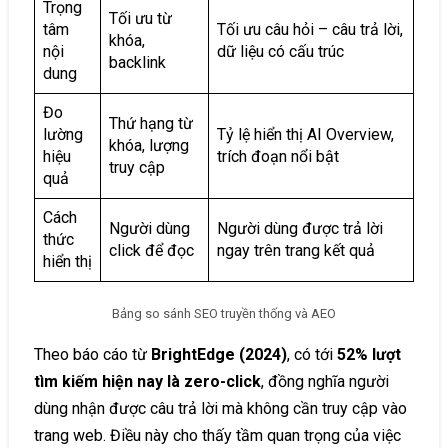
Trọng
Tối ưu từ
tâm
Tối ưu câu hỏi – câu trả lời,
khóa,
nội
dữ liệu có cấu trúc
backlink
dung
Đo
Thứ hạng từ
lường
Tỷ lệ hiển thị AI Overview,
khóa, lượng
hiệu
trích đoạn nổi bật
truy cập
quả
Cách
Người dùng
Người dùng được trả lời
thức
click để đọc
ngay trên trang kết quả
hiển thị
Bảng so sánh SEO truyền thống và AEO
Theo báo cáo từ
BrightEdge (2024)
, có tới
52% lượt
tìm kiếm hiện nay là zero-click
, đồng nghĩa người
dùng nhận được câu trả lời mà không cần truy cập vào
trang web. Điều này cho thấy tầm quan trọng của việc