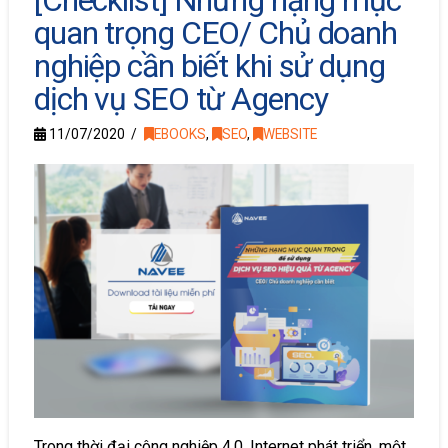
[Checklist] Những hạng mục
quan trọng CEO/ Chủ doanh
nghiệp cần biết khi sử dụng
dịch vụ SEO từ Agency
11/07/2020
EBOOKS
,
SEO
,
WEBSITE
Trong thời đại công nghiệp 4.0, Internet phát triển, một