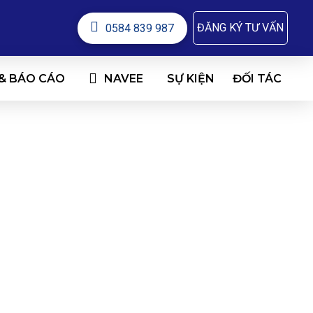
ĐĂNG KÝ TƯ VẤN
0584 839 987
 & BÁO CÁO
NAVEE
ĐỐI TÁC
SỰ KIỆN