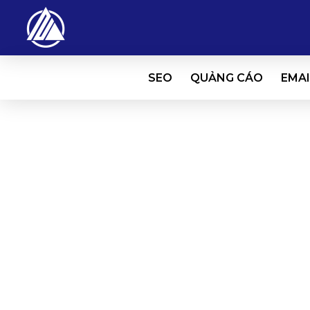
SEO
QUẢNG CÁO
EMAI
Graphic Designer
09/03/2020
TUYENDUNG
Graphic DesignerGraphic DesignerMô tả công
việcCác công việc chínhThiết kế các ấn phẩm
event: Backdrop, standee, brochure, flyer, quà
tặng,…Thiết kế banner hỗ trợ chiến dịch quảng
cáo online: Facebook, Google, Email.Thiết kế
layout Landing page.Nghiên cứu và tìm hiểu các