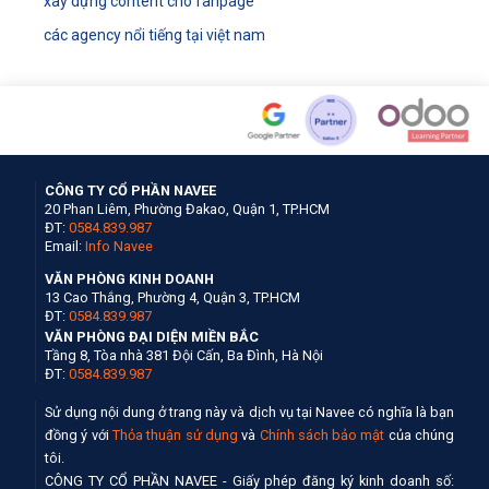
xây dựng content cho fanpage
các agency nổi tiếng tại việt nam
CÔNG TY CỔ PHẦN NAVEE
20 Phan Liêm, Phường Đakao, Quận 1, TP.HCM
ĐT:
0584.839.987
Email:
Info Navee
VĂN PHÒNG KINH DOANH
13 Cao Thắng, Phường 4, Quận 3, TP.HCM
ĐT:
0584.839.987
VĂN PHÒNG ĐẠI DIỆN MIỀN BẮC
Tầng 8, Tòa nhà 381 Đội Cấn, Ba Đình, Hà Nội
ĐT:
0584.839.987
Sử dụng nội dung ở trang này và dịch vụ tại Navee có nghĩa là bạn
đồng ý với
Thỏa thuận sử dụng
và
Chính sách bảo mật
của chúng
tôi.
CÔNG TY CỔ PHẦN NAVEE - Giấy phép đăng ký kinh doanh số: