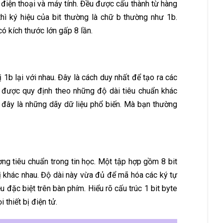
 điện thoại và máy tính. Đều được cấu thành từ hàng
 thì ký hiệu của bit thường là chữ b thường như 1b.
ó kích thước lớn gấp 8 lần.
ị 1b lại với nhau. Đây là cách duy nhất để tạo ra các
t được quy định theo những độ dài tiêu chuẩn khác
i đây là những dãy dữ liệu phổ biến. Mà bạn thường
ờng tiêu chuẩn trong tin học. Một tập hợp gồm 8 bit
rị khác nhau. Độ dài này vừa đủ để mã hóa các ký tự
 đặc biệt trên bàn phím. Hiểu rõ cấu trúc 1 bit byte
thiết bị điện tử.