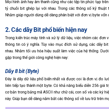
Mọi hình ảnh hay âm thanh cũng như các tệp tin phức tạp trên
tỷ chuỗi bit ghép lại với nhau. Trong các thông số kỹ thuật
Nhằm giúp người dùng dễ dàng phân biệt với đơn vị byte vốn c
2. Các dãy Bit phổ biến hiện nay
Trong kiến trúc máy tính và xử lý dữ liệu, việc nhóm các đơn v
thông tin có ý nghĩa. Tùy vào mục đích sử dụng, các dãy bi
nhau. Nhằm tối ưu hóa hiệu suất làm việc của hệ thống. Dướ
gặp trong thế giới công nghệ hiện nay:
Dãy 8 bit (Byte)
Đây là dãy dữ liệu phổ biến nhất và được coi là đơn vị đo lư
liên tiếp tạo thành một byte. Có khả năng biểu diễn 256 giá t
cơ bản trong bảng mã ASCII như chữ cái, con số và các ký hiệu
này. Giúp bạn dễ dàng nắm bắt các thông số về lưu trữ trên mọi 