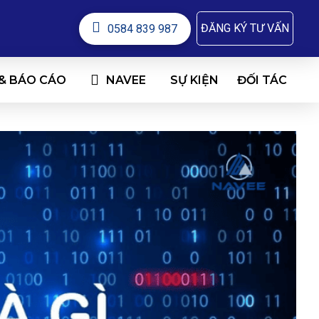
ĐĂNG KÝ TƯ VẤN
0584 839 987
 & BÁO CÁO
NAVEE
ĐỐI TÁC
SỰ KIỆN