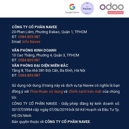
CÔNG TY CỔ PHẦN NAVEE
20 Phan Liêm, Phường Đakao, Quận 1, TP.HCM
ĐT:
0584.839.987
Email:
Info Navee
VĂN PHÒNG KINH DOANH
13 Cao Thắng, Phường 4, Quận 3, TP.HCM
ĐT:
0584.839.987
VĂN PHÒNG ĐẠI DIỆN MIỀN BẮC
Tầng 8, Tòa nhà 381 Đội Cấn, Ba Đình, Hà Nội
ĐT:
0584.839.987
Sử dụng nội dung ở trang này và dịch vụ tại Navee có nghĩa là bạn
đồng ý với
Thỏa thuận sử dụng
và
Chính sách bảo mật
của chúng
tôi.
CÔNG TY CỔ PHẦN NAVEE - Giấy phép đăng ký kinh doanh số:
0315725994 cấp ngày 07/06/2019 bởi Sở Kế Hoạch và Đầu Tư Tp.
Hồ Chí Minh
Bản quyền thuộc về
CÔNG TY CỔ PHẦN NAVEE
.