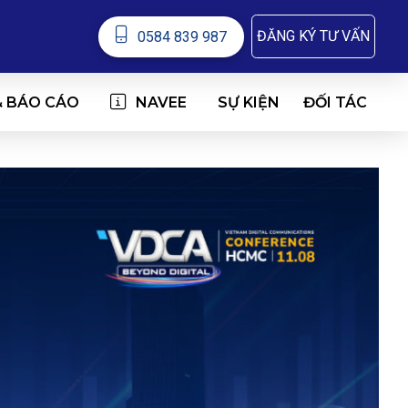
ĐĂNG KÝ TƯ VẤN
0584 839 987
& BÁO CÁO
NAVEE
ĐỐI TÁC
SỰ KIỆN