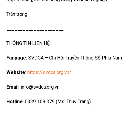
Trân trọng
_____________________
THÔNG TIN LIÊN HỆ:
Fanpage
: SVDCA – Chi Hội Truyền Thông Số Phía Nam
Website
:
https://svdca.org.vn/
Email
: info@svdca.org.vn
Hotline
: 0339 168 379 (Ms. Thuỳ Trang)