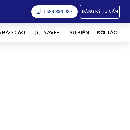
ĐĂNG KÝ TƯ VẤN
0584 839 987
& BÁO CÁO
NAVEE
ĐỐI TÁC
SỰ KIỆN