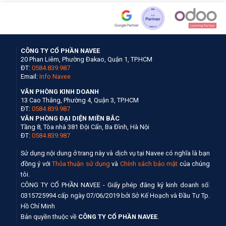
CÔNG TY CỔ PHẦN NAVEE
20 Phan Liêm, Phường Đakao, Quận 1, TP.HCM
ĐT:
0584.839.987
Email:
Info Navee
VĂN PHÒNG KINH DOANH
13 Cao Thắng, Phường 4, Quận 3, TP.HCM
ĐT:
0584.839.987
VĂN PHÒNG ĐẠI DIỆN MIỀN BẮC
Tầng 8, Tòa nhà 381 Đội Cấn, Ba Đình, Hà Nội
ĐT:
0584.839.987
Sử dụng nội dung ở trang này và dịch vụ tại Navee có nghĩa là bạn
đồng ý với
Thỏa thuận sử dụng
và
Chính sách bảo mật
của chúng
tôi.
CÔNG TY CỔ PHẦN NAVEE - Giấy phép đăng ký kinh doanh số:
0315725994 cấp ngày 07/06/2019 bởi Sở Kế Hoạch và Đầu Tư Tp.
Hồ Chí Minh
Bản quyền thuộc về
CÔNG TY CỔ PHẦN NAVEE
.