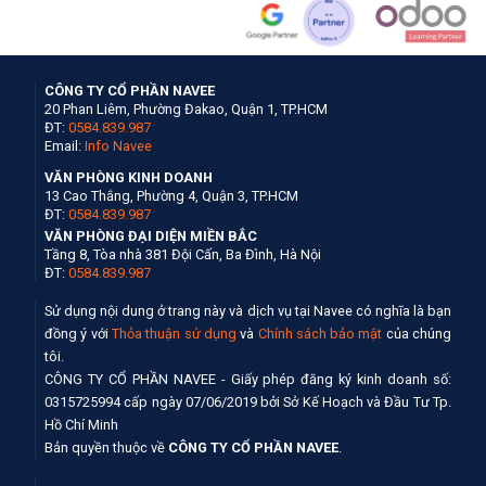
CÔNG TY CỔ PHẦN NAVEE
20 Phan Liêm, Phường Đakao, Quận 1, TP.HCM
ĐT:
0584.839.987
Email:
Info Navee
VĂN PHÒNG KINH DOANH
13 Cao Thắng, Phường 4, Quận 3, TP.HCM
ĐT:
0584.839.987
VĂN PHÒNG ĐẠI DIỆN MIỀN BẮC
Tầng 8, Tòa nhà 381 Đội Cấn, Ba Đình, Hà Nội
ĐT:
0584.839.987
Sử dụng nội dung ở trang này và dịch vụ tại Navee có nghĩa là bạn
đồng ý với
Thỏa thuận sử dụng
và
Chính sách bảo mật
của chúng
tôi.
CÔNG TY CỔ PHẦN NAVEE - Giấy phép đăng ký kinh doanh số:
0315725994 cấp ngày 07/06/2019 bởi Sở Kế Hoạch và Đầu Tư Tp.
Hồ Chí Minh
Bản quyền thuộc về
CÔNG TY CỔ PHẦN NAVEE
.