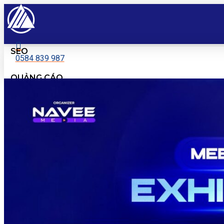
SEO
0584 839 987
QUẢNG CÁO
ĐĂNG KÝ TƯ VẤN
EMAIL MARKETING
SÁNG TẠO NỘI DUNG
PHÂN TÍCH & BÁO CÁO
NAVEE
SỰ KIỆN