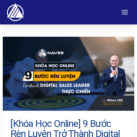
[Khóa Học Online] 9 Bước
Rèn Luyện Trở Thành Digital