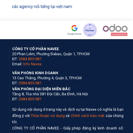
các agency nổi tiếng tại việt nam
CÔNG TY CỔ PHẦN NAVEE
20 Phan Liêm, Phường Đakao, Quận 1, TP.HCM
ĐT:
0584.839.987
Email:
Info Navee
VĂN PHÒNG KINH DOANH
13 Cao Thắng, Phường 4, Quận 3, TP.HCM
ĐT:
0584.839.987
VĂN PHÒNG ĐẠI DIỆN MIỀN BẮC
Tầng 8, Tòa nhà 381 Đội Cấn, Ba Đình, Hà Nội
ĐT:
0584.839.987
Sử dụng nội dung ở trang này và dịch vụ tại Navee có nghĩa là bạn
đồng ý với
Thỏa thuận sử dụng
và
Chính sách bảo mật
của chúng
tôi.
CÔNG TY CỔ PHẦN NAVEE - Giấy phép đăng ký kinh doanh số: