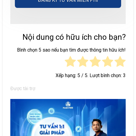
A
l
Nội dung có hữu ích cho bạn?
t
e
Bình chọn 5 sao nếu bạn tìm được thông tin hữu ích!
r
n
a
Xếp hạng:
5
/ 5. Lượt bình chọn:
3
t
i
Được tài trợ
v
e
: