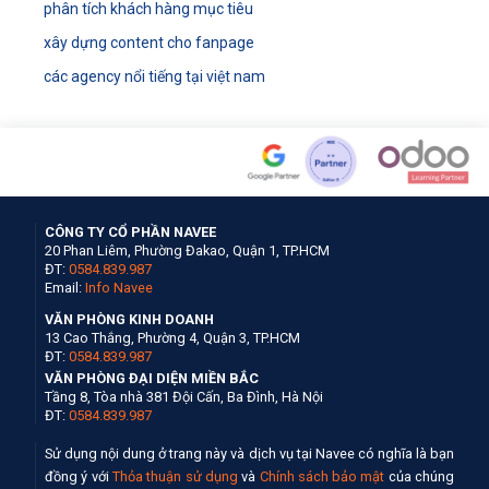
phân tích khách hàng mục tiêu
xây dựng content cho fanpage
các agency nổi tiếng tại việt nam
CÔNG TY CỔ PHẦN NAVEE
20 Phan Liêm, Phường Đakao, Quận 1, TP.HCM
ĐT:
0584.839.987
Email:
Info Navee
VĂN PHÒNG KINH DOANH
13 Cao Thắng, Phường 4, Quận 3, TP.HCM
ĐT:
0584.839.987
VĂN PHÒNG ĐẠI DIỆN MIỀN BẮC
Tầng 8, Tòa nhà 381 Đội Cấn, Ba Đình, Hà Nội
ĐT:
0584.839.987
Sử dụng nội dung ở trang này và dịch vụ tại Navee có nghĩa là bạn
đồng ý với
Thỏa thuận sử dụng
và
Chính sách bảo mật
của chúng