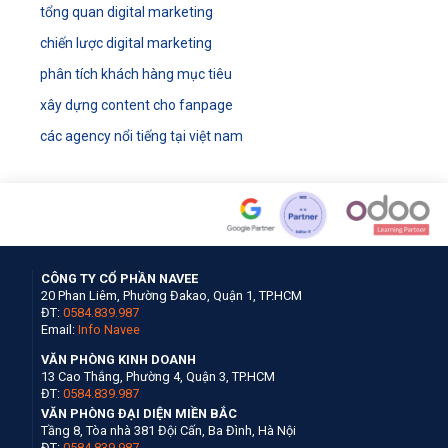
tổng quan digital marketing
chiến lược digital marketing
phân tích khách hàng mục tiêu
xây dựng content cho fanpage
các agency nổi tiếng tại việt nam
CÔNG TY CỔ PHẦN NAVEE
20 Phan Liêm, Phường Đakao, Quận 1, TP.HCM
ĐT:
0584.839.987
Email:
Info Navee
VĂN PHÒNG KINH DOANH
13 Cao Thắng, Phường 4, Quận 3, TP.HCM
ĐT:
0584.839.987
VĂN PHÒNG ĐẠI DIỆN MIỀN BẮC
Tầng 8, Tòa nhà 381 Đội Cấn, Ba Đình, Hà Nội
ĐT:
0584.839.987