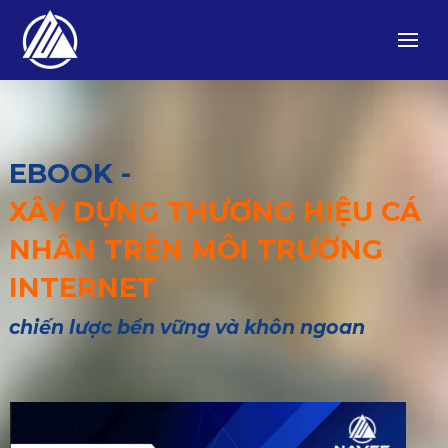
EBOOK -
XÂY DỰNG THƯƠNG HIỆU CÁ
NHÂN TRÊN MÔI TRƯỜNG
INTERNET
chiến lược bền vững và khôn ngoan