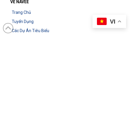
VỀ NAVEE
Trang Chủ
VI
Tuyển Dụng
Các Dự Án Tiêu Biểu
Blog
Gởi Phản Hồi Đến Chúng Tôi
DIGITAL MARKETING
Digital Marketing Tổng Thể
Dịch vụ SEO Website
Ebooks về Digital Marketing
Thiết kế Marketing
Thiết kế Landing Page
Nội dung sáng tạo cho Fanpage
Tư vấn Marketing Automation toàn diện