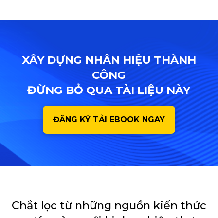
XÂY DỰNG NHÂN HIỆU THÀNH
CÔNG
ĐỪNG BỎ QUA TÀI LIỆU NÀY
ĐĂNG KÝ TẢI EBOOK NGAY
Chắt lọc từ những nguồn kiến thức