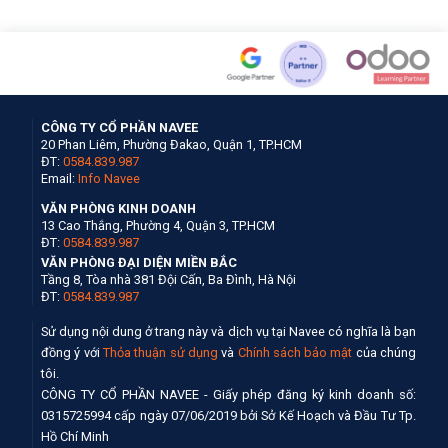
CÔNG TY CỔ PHẦN NAVEE
20 Phan Liêm, Phường Đakao, Quận 1, TP.HCM
ĐT:
0584.839.987
Email:
Info Navee
VĂN PHÒNG KINH DOANH
13 Cao Thắng, Phường 4, Quận 3, TP.HCM
ĐT:
0584.839.987
VĂN PHÒNG ĐẠI DIỆN MIỀN BẮC
Tầng 8, Tòa nhà 381 Đội Cấn, Ba Đình, Hà Nội
ĐT:
0584.839.987
Sử dụng nội dung ở trang này và dịch vụ tại Navee có nghĩa là bạn
đồng ý với
Thỏa thuận sử dụng
và
Chính sách bảo mật
của chúng
tôi.
CÔNG TY CỔ PHẦN NAVEE - Giấy phép đăng ký kinh doanh số:
0315725994 cấp ngày 07/06/2019 bởi Sở Kế Hoạch và Đầu Tư Tp.
Hồ Chí Minh