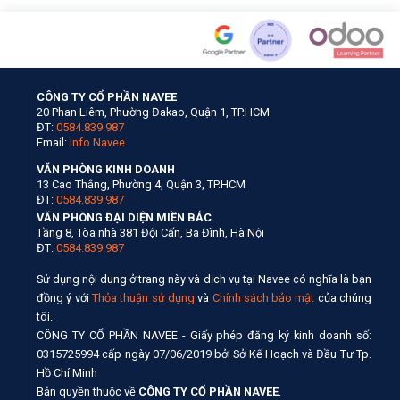
CÔNG TY CỔ PHẦN NAVEE
20 Phan Liêm, Phường Đakao, Quận 1, TP.HCM
ĐT:
0584.839.987
Email:
Info Navee
VĂN PHÒNG KINH DOANH
13 Cao Thắng, Phường 4, Quận 3, TP.HCM
ĐT:
0584.839.987
VĂN PHÒNG ĐẠI DIỆN MIỀN BẮC
Tầng 8, Tòa nhà 381 Đội Cấn, Ba Đình, Hà Nội
ĐT:
0584.839.987
Sử dụng nội dung ở trang này và dịch vụ tại Navee có nghĩa là bạn
đồng ý với
Thỏa thuận sử dụng
và
Chính sách bảo mật
của chúng
tôi.
CÔNG TY CỔ PHẦN NAVEE - Giấy phép đăng ký kinh doanh số:
0315725994 cấp ngày 07/06/2019 bởi Sở Kế Hoạch và Đầu Tư Tp.
Hồ Chí Minh
Bản quyền thuộc về
CÔNG TY CỔ PHẦN NAVEE
.