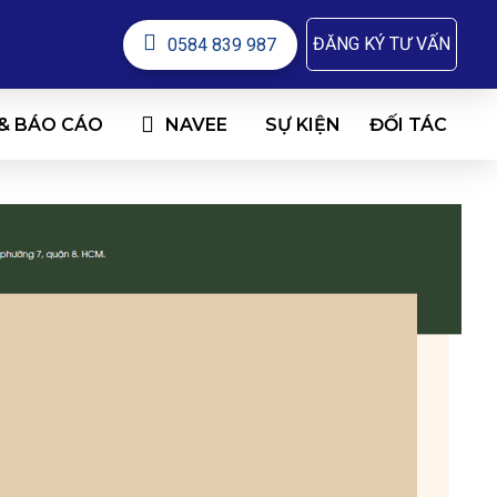
ĐĂNG KÝ TƯ VẤN
0584 839 987
 & BÁO CÁO
NAVEE
ĐỐI TÁC
SỰ KIỆN