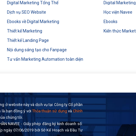
Digital Marketing Tổng Thể
Digital Marketin
Dịch vụ SEO Website
Học viện Navee
Ebooks về Digital Marketing
Ebooks
Thiết kế Marketing
Kiến thức Market
Thiết kế Landing Page
Nội dung sáng tạo cho Fanpage
Tư vấn Marketing Automation toàn diện
ng ở website này và dịch vụ tại Công ty Cổ phần
 là bạn đồng ý với
Thỏa thuận sử dụng
và
Chính
ủa chúng tôi.
ẦN NAVEE - Giấy phép đăng ký kinh doanh số:
p ngày 07/06/2019 bởi Sở Kế Hoạch và Đầu Tư