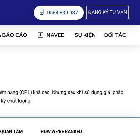
ĐĂNG KÝ TƯ VẤN
0584 839 987
& BÁO CÁO
NAVEE
ĐỐI TÁC
SỰ KIỆN
 tiềm năng (CPL) khá cao. Nhưng sau khi sử dụng giải pháp
 kỳ chất lượng.
 QUAN TÂM
HOW WE'RE RANKED