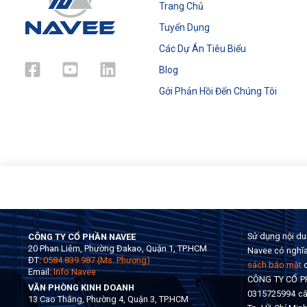
Trang Chủ
Tuyển Dụng
Các Dự Án Tiêu Biểu
Blog
Gởi Phản Hồi Đến Chúng Tôi
Sử dụng nội du
CÔNG TY CỔ PHẦN NAVEE
20 Phan Liêm, Phường Đakao, Quận 1, TP.HCM
Navee có nghĩa
ĐT:
0584.839.987 (Ms. Phương)
sách bảo mật
c
Email:
Info Navee
CÔNG TY CỔ PH
VĂN PHÒNG KINH DOANH
0315725994 cấ
13 Cao Thắng, Phường 4, Quận 3, TP.HCM