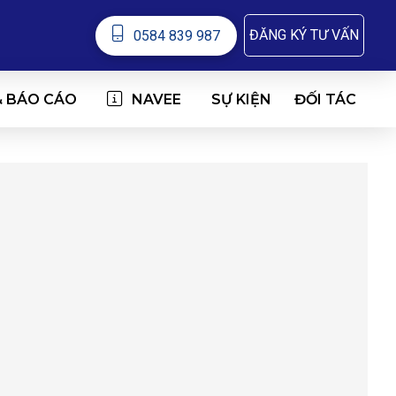
ĐĂNG KÝ TƯ VẤN
0584 839 987
& BÁO CÁO
NAVEE
ĐỐI TÁC
SỰ KIỆN