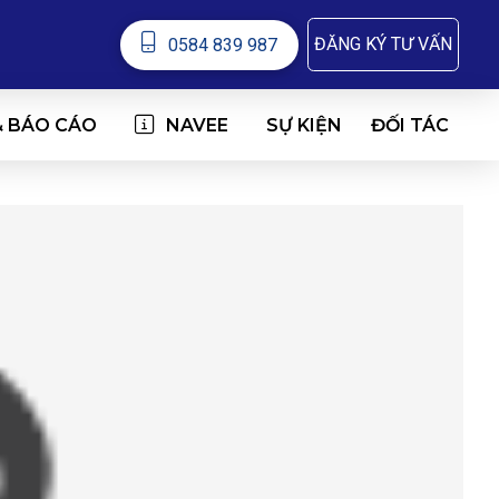
ĐĂNG KÝ TƯ VẤN
0584 839 987
& BÁO CÁO
NAVEE
ĐỐI TÁC
SỰ KIỆN