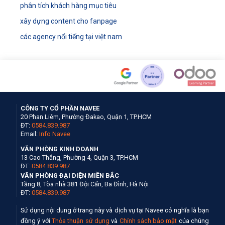
phân tích khách hàng mục tiêu
xây dựng content cho fanpage
các agency nổi tiếng tại việt nam
CÔNG TY CỔ PHẦN NAVEE
20 Phan Liêm, Phường Đakao, Quận 1, TP.HCM
ĐT:
0584.839.987
Email:
Info Navee
VĂN PHÒNG KINH DOANH
13 Cao Thắng, Phường 4, Quận 3, TP.HCM
ĐT:
0584.839.987
VĂN PHÒNG ĐẠI DIỆN MIỀN BẮC
Tầng 8, Tòa nhà 381 Đội Cấn, Ba Đình, Hà Nội
ĐT:
0584.839.987
Sử dụng nội dung ở trang này và dịch vụ tại Navee có nghĩa là bạn
đồng ý với
Thỏa thuận sử dụng
và
Chính sách bảo mật
của chúng